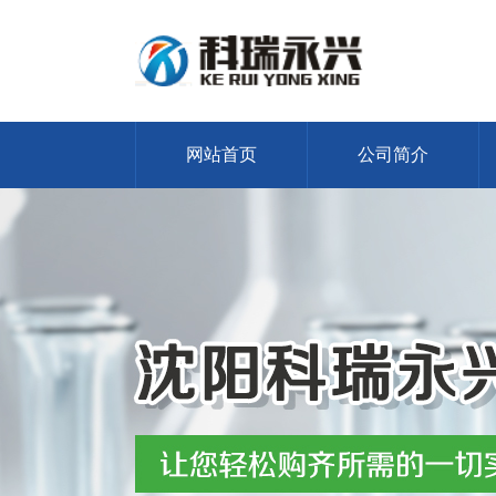
网站首页
公司简介